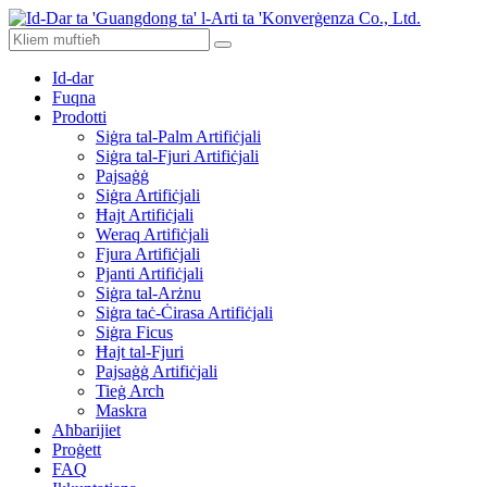
Id-dar
Fuqna
Prodotti
Siġra tal-Palm Artifiċjali
Siġra tal-Fjuri Artifiċjali
Pajsaġġ
Siġra Artifiċjali
Ħajt Artifiċjali
Weraq Artifiċjali
Fjura Artifiċjali
Pjanti Artifiċjali
Siġra tal-Arżnu
Siġra taċ-Ċirasa Artifiċjali
Siġra Ficus
Ħajt tal-Fjuri
Pajsaġġ Artifiċjali
Tieġ Arch
Maskra
Aħbarijiet
Proġett
FAQ