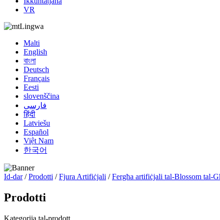
Ikkuntatjana
VR
Lingwa
Malti
English
বাংলা
Deutsch
Français
Eesti
slovenščina
فارسی
हिंदी
Latviešu
Español
Việt Nam
한국어
Id-dar
/
Prodotti
/
Fjura Artifiċjali
/
Fergħa artifiċjali tal-Blossom tal-
Prodotti
Kategorija tal-prodott