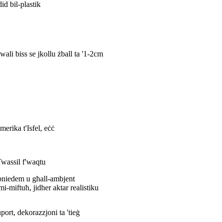
id bil-plastik
ali biss se jkollu żball ta '1-2cm
rika t'Isfel, eċċ
 Twassil f'waqtu
-bniedem u għall-ambjent
i-miftuħ, jidher aktar realistiku
uport, dekorazzjoni ta 'tieġ