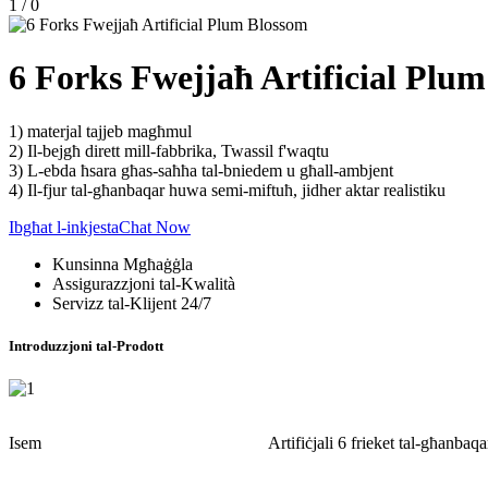
1
/
0
6 Forks Fwejjaħ Artificial Plu
1) materjal tajjeb magħmul
2) Il-bejgħ dirett mill-fabbrika, Twassil f'waqtu
3) L-ebda ħsara għas-saħħa tal-bniedem u għall-ambjent
4) Il-fjur tal-għanbaqar huwa semi-miftuħ, jidher aktar realistiku
Ibgħat l-inkjesta
Chat Now
Kunsinna Mgħaġġla
Assigurazzjoni tal-Kwalità
Servizz tal-Klijent 24/7
Introduzzjoni tal-Prodott
Isem
Artifiċjali 6 frieket tal-għanbaq