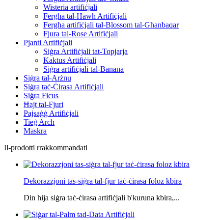
Wisteria artifiċjali
Fergħa tal-Ħawħ Artifiċjali
Fergħa artifiċjali tal-Blossom tal-Għanbaqar
Fjura tal-Rose Artifiċjali
Pjanti Artifiċjali
Siġra Artifiċjali tat-Topjarja
Kaktus Artifiċjali
Siġra artifiċjali tal-Banana
Siġra tal-Arżnu
Siġra taċ-Ċirasa Artifiċjali
Siġra Ficus
Ħajt tal-Fjuri
Pajsaġġ Artifiċjali
Tieġ Arch
Maskra
Il-prodotti rrakkommandati
Dekorazzjoni tas-siġra tal-fjur taċ-ċirasa foloz kbira
Din hija siġra taċ-ċirasa artifiċjali b'kuruna kbira,...