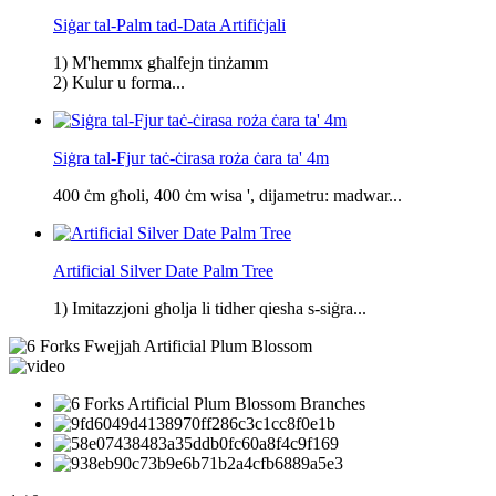
Siġar tal-Palm tad-Data Artifiċjali
1) M'hemmx għalfejn tinżamm
2) Kulur u forma...
Siġra tal-Fjur taċ-ċirasa roża ċara ta' 4m
400 ċm għoli, 400 ċm wisa ', dijametru: madwar...
Artificial Silver Date Palm Tree
1) Imitazzjoni għolja li tidher qiesha s-siġra...