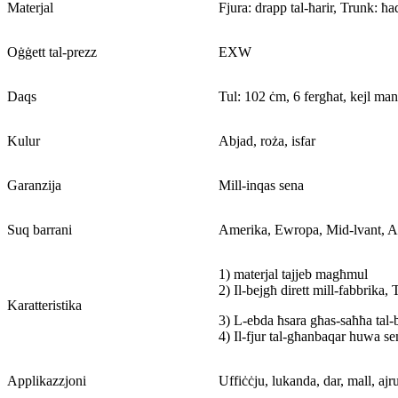
Materjal
Fjura: drapp tal-ħarir, Trunk: ħad
Oġġett tal-prezz
EXW
Daqs
Tul: 102 ċm, 6 fergħat, kejl manw
Kulur
Abjad, roża, isfar
Garanzija
Mill-inqas sena
Suq barrani
Amerika, Ewropa, Mid-lvant, Ame
1) materjal tajjeb magħmul
2) Il-bejgħ dirett mill-fabbrika,
Karatteristika
3) L-ebda ħsara għas-saħħa tal
4) Il-fjur tal-għanbaqar huwa sem
Applikazzjoni
Uffiċċju, lukanda, dar, mall, ajr