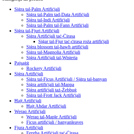
Siġra tal-Palm Artifiċjali
Siġra tal-Palm tad-Data Artifiċjali
Siġra tal-Indi Artifiċjali
Siġra tal-Palm tal-Fann Artifiċjali
Siġra tal-Fjuri Artifiċjali
Siġra Artifiċjali taċ-Ċirasa
Siġar tal-Fjur taċ-ċirasa roża artifiċjali
Siġra blossom tal-ħawħ artifiċjali
Siġra tal-Magnolia Artifiċjali
Siġra Artifiċjali tal-Wisteria
Pajsaġġ
Rockery Artifiċjali
Siġra Artifiċjali
Siġra tal-Ficus Artifiċjali / Siġra tal-banyan
Siġra artifiċjali tal-Mappa
Siġra artifiċjali taż-Żebbuġ
Siġra tal-Frott Jack Artifiċjali
Ħajt Artifiċjali
Ħajt Aħdar Artifiċjali
Weraq Artifiċjali
Weraq tal-Maple Artifiċjali
Ficus artifiċjali / banyanleaves
Fjura Artifiċjali
Fergħa Artifiċjali taċ-Ċirasa